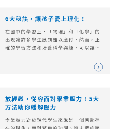
透過有效的疏導，培養他們正確的學業觀
念，擺脫成績比較心理帶來的焦慮。
6大秘訣，讓孩子愛上理化！
在國中的學習上，「物理」和「化學」的
出現讓許多學生感到難以應付，然而，正
確的學習方法和培養科學興趣，可以讓孩
子更輕鬆地面對這個挑戰。本文將分享6
大實用的學習秘訣，助您的孩子在理化學
科中取得更出色的成績，同時也激發他們
對科學的熱情與好奇心。
放輕鬆，從容面對學業壓力！5大
方法助你緩解壓力
學業壓力對於現代學生來說是一個普遍存
在的現象，面對繁重的功課、期末考的壓