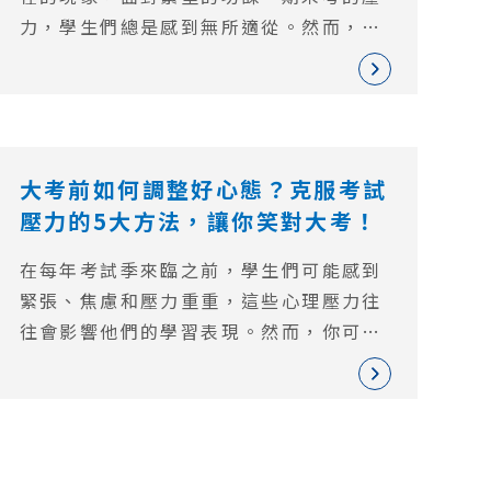
力，學生們總是感到無所適從。然而，我
們必須正視這種情況，並尋找有效的方法
來緩解學業帶來的壓力。本文將分享5種
實用的方法，幫助你放輕鬆、從容應對學
業壓力。
大考前如何調整好心態？克服考試
壓力的5大方法，讓你笑對大考！
在每年考試季來臨之前，學生們可能感到
緊張、焦慮和壓力重重，這些心理壓力往
往會影響他們的學習表現。然而，你可以
透過調整自己的心態來應對這些挑戰。本
文將為你提供一些實用的建議，幫助你在
大考前調整好心態，克服考試壓力，以獲
得更好的成績表現。