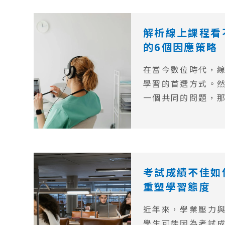
具體的策略以及如
克服負面的心態。
解析線上課程看
的6個因應策略
在當今數位時代，
學習的首選方式。
一個共同的問題，
所選擇的線上課程
這種情況呢？本文
不完的原因，並提供
略，讓讀者能夠更
資源。
考試成績不佳如
重塑學習態度
近年來，學業壓力
學生可能因為考試