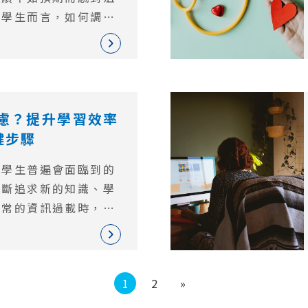
於學生而言，如何調適
面對學業挑戰，成了一
。每個人在學業道路上
績不如預期可能是一種
，重要的是學會如何從
情，改正學習態度，並
慮？提升學習效率
接挑戰。
鍵步驟
多學生普遍會面臨到的
不斷追求新的知識、學
日常的資訊過載時，知
我們學習時伴隨的一種
能表現為對學習的恐
懷疑，甚至會因此導致
1
2
»
本文中，我們將探討知
及如何採取一些關鍵步