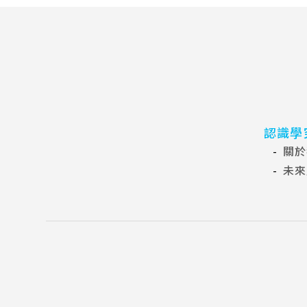
驟來擺脫它，提高
認識學
關於
未來