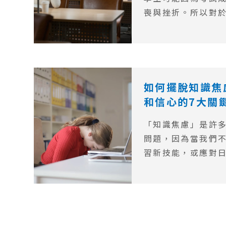
喪與挫折。所以對
心情，積極正向地
個極需解決的問題
都會遭遇挫折，成
常見的困擾。然而
這些低谷中調整心
如何擺脫知識焦
找到正確的方法迎
和信心的7大關
「知識焦慮」是許
問題，因為當我們
習新技能，或應對
識焦慮便可能成為
現象。這種焦慮可
懼、對自己能力的
學習效率下降。在
識焦慮的原因，以