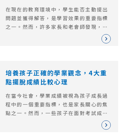
解決方法
在現在的教育環境中，學生能否主動提出
問題並獲得解答，是學習效果的重要指標
之一。然而，許多家長和老會師發現，孩
子們常常在課堂上對於不懂的問題保持沉
默，甚至在心中積壓了許多疑惑卻不敢向
老師提問。這種情況不僅影響孩子的學習
效果，還可能對他們的心理健康產生不利
影響。本文將探討孩子不敢提問的原因，
培養孩子正確的學業觀念，4大重
並提出一些有效的解決方案。
點擺脫成績比較心理
在當今社會，學業成績被視為孩子成長過
程中的一個重要指標，也是家長關心的焦
點之一。然而，一些孩子在面對考試成績
時，往往表現出強烈的比較心理，容易陷
入自卑、焦慮的情緒。本文旨在探討孩子
在考試成績上的比較心理現象，以及如何