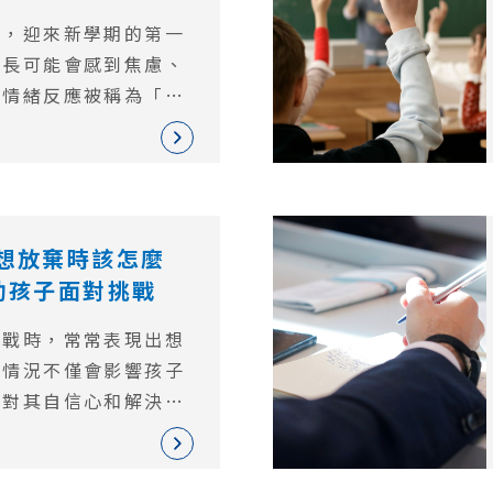
束，迎來新學期的第一
家長可能會感到焦慮、
些情緒反應被稱為「開
症候群並非正式的醫學
在，並對學生的學習效
一定影響。
想放棄時該怎麼
助孩子面對挑戰
挑戰時，常常表現出想
種情況不僅會影響孩子
能對其自信心和解決問
的影響。在本文中，我
遇到難題想放棄的原
如何扮演支持的角色、