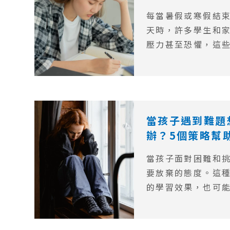
每當暑假或寒假結
天時，許多學生和
壓力甚至恐懼，這
學症候群」。這種
診斷，但它普遍存
果和生活品質產生
當孩子遇到難題
辦？5個策略幫
當孩子面對困難和
要放棄的態度。這
的學習效果，也可
題的能力產生長遠
們將探討導致孩子
因、家長和教育者