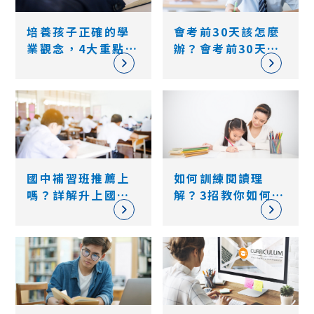
培養孩子正確的學
會考前30天該怎麼
業觀念，4大重點擺
辦？會考前30天讀
脫成績比較心理
書計畫及各科考前
重點
國中補習班推薦上
如何訓練閱讀理
嗎？詳解升上國三
解？3招教你如何鼓
要不要補習、會考
勵孩子閱讀、知道
國文數學怎麼讀！
閱讀的重要性！