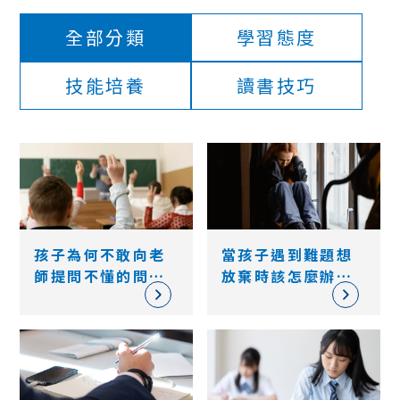
全部分類
學習態度
技能培養
讀書技巧
孩子為何不敢向老
當孩子遇到難題想
師提問不懂的問
放棄時該怎麼辦？5
題？3分鐘了解不敢
個策略幫助孩子面
提問的原因和解決
對挑戰
方法