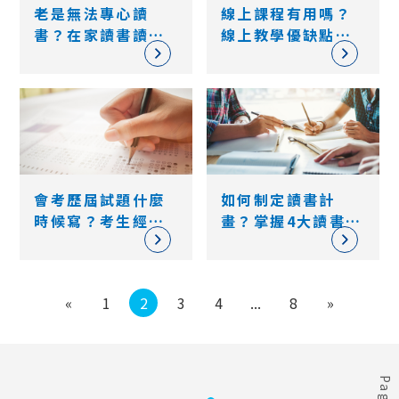
老是無法專心讀
線上課程有用嗎？
書？在家讀書讀不
線上教學優缺點為
下去、考試前不想
何？線上上課優缺
讀書靠4技巧拯救！
點及趨勢說明
會考歷屆試題什麼
如何制定讀書計
時候寫？考生經驗
畫？掌握4大讀書黃
不藏私大公開！
金時間，提高學習
效率
«
1
2
3
4
...
8
»