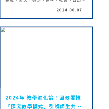
完成，國文、英語、數學、社會、自然5
科計分採「標準參照」方式，廣邀學科教
2024.06.07
授、中學教師及測驗專家，依據事先制定
的各能力表現標準，對各科進行「精熟」
與「基礎」等級的門檻設定，將學生能力
表現分為「精熟」、「基礎」及「待加
強」3個等級，再透過測驗等化的技術檢
核專家所設定結果，交互比對標準設定結
果與量化分析結果，進而決定獲得各表現
等級所需的最低答對題數，以確保每一年
各科等級標準一致可以比較
2024年 教學進化論！國教署推
「探究教學模式」引領師生共成