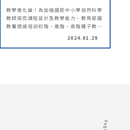
長
教學進化論！為加強國民中小學自然科學
教師探究課程設計及教學能力，教育部國
教署透過培訓初階、進階、高階種子教
師，以系統化課程培訓師資，培訓教練教
2024.01.29
師帶領教師社群，提供專業成長共備及課
程實施修正建議，探究教學，引領師生共
成長