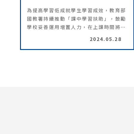
為提高學習低成就學生學習成效，教育部
國教署持續推動「課中學習扶助」，鼓勵
學校妥善運用增置人力，在上課時間將有
學習扶助需求的學生抽離上課，縮短學習
2024.05.28
低成就學生的學習落差並建立自信，同時
教師也增加學習扶助方案的多元性，讓學
生獲得更適切的引導。112學年度共計有
36所國中小學參與，參與學生人數達
1,384人。