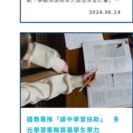
動「美籍英語教學人員獎學金計畫」
（ETF計畫），引進美籍英語教學助理至
2024.06.24
國中小學進行英語教學，透過課後社團、
運動、陪伴閱讀、營隊等方式，創造學生
開口說英文的機會，進而促使雙語變成日
常溝通工具。基金會將於113學年度持續
引進75位ETF教學助理，協助國中小學打
造沉浸式英語學習環境。
國教署推「課中學習扶助」 多
元學習策略奠基學生學力