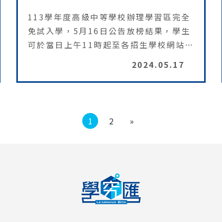
113學年度高級中等學校辦理學習區完全
免試入學，5月16日公告放榜結果，學生
可於當日上午11時起至各招生學校網站查
詢錄取結果；另有國立臺灣海洋大學附屬
2024.05.17
基隆海事高中、國立基隆商工、國立大湖
農工、國立埔里高工、國立暨南國際大學
附中、國立水里商工、國立東石高中、國
立新營高工、國立後壁高中、國立佳冬高
1
2
»
農及國立馬公高中等11校，將於辦理撕榜
作業後，公告錄取結果。教育部也提醒錄
取學生，報到前可利用學校網站招生宣導
專區查詢，並於6月17日依簡章規定時間
完成報到手續，以確保個人權益。