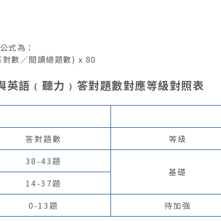
算公式為：
答對數／閱讀總題數) x 80
﹚與英語﹙聽力﹚答對題數對應等級對照表
答對題數
等級
38-43題
基礎
14-37題
0-13題
待加強