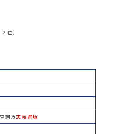
2 位）
查詢及
志願選填