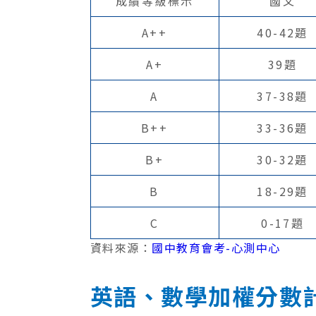
成績等級標示
國文
A++
40-42題
A+
39題
A
37-38題
B++
33-36題
B+
30-32題
B
18-29題
C
0-17題
資料來源：
國中教育會考-心測中心
英語、數學加權分數