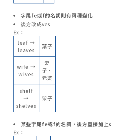
字尾fe或f的名詞則有兩種變化
後方改成ves
Ex：
leaf →
葉子
leaves
妻
wife →
子、
wives
老婆
shelf
→
架子
shelves
某些字尾fe或f的名詞，後方直接加上s
Ex：