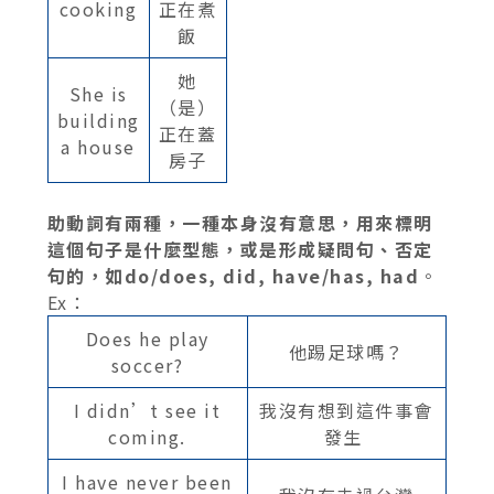
cooking
正在煮
飯
她
She is
（是）
building
正在蓋
a house
房子
助動詞有兩種，一種本身沒有意思，用來標明
這個句子是什麼型態，或是形成疑問句、否定
句的，如do/does, did, have/has, had
。
Ex：
Does he play
他踢足球嗎？
soccer?
I didn’t see it
我沒有想到這件事會
coming.
發生
I have never been