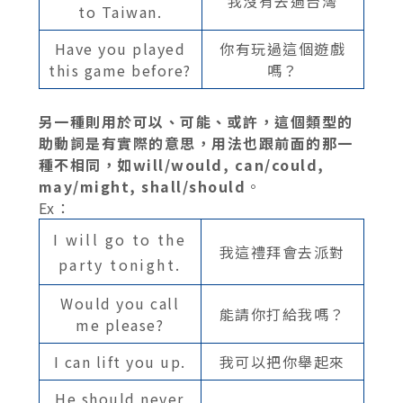
我沒有去過台灣
to Taiwan.
Have you played
你有玩過這個遊戲
this game before?
嗎？
另一種則用於可以、可能、或許，這個類型的
助動詞是有實際的意思，用法也跟前面的那一
種不相同，如will/would, can/could,
may/might, shall/should
。
Ex：
I will go to the
我這禮拜會去派對
party tonight.
Would you call
能請你打給我嗎？
me please?
I can lift you up.
我可以把你舉起來
He should never