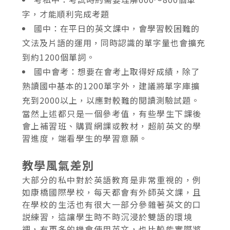
字，才能順利完成考題
國中：在平日的英文課中，會學習較困難的
文法及片語的運用，同時認識的單字量也會擴充
到約1200個單詞。
國中會考：想要在會考上取得好成績，除了
熟讀國中基本的1200單字外，建議將單字庫擴
充到2000以上，以應對較難的閱讀測驗試題。
當然上述都只是一個參考值，有些學生下課後
會上補習班、購買網課或教材，超前英文的學
習進度，端看學生的學習意願。
教學風氣差別
大部分的私中對於英語教育是非常重視的，例
如康橋國際學校，每天都會有外師英文課，且
在學校的生活也有很大一部分參雜著英文的口
説練習，這讓學生時不時沉浸於雙語的環境
裡，有更多的機會使用英文，也比較能實際將