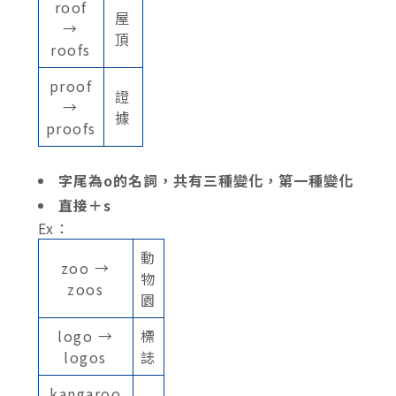
roof
屋
→
頂
roofs
proof
證
→
據
proofs
字尾為o的名詞，共有三種變化，第一種變化
直接＋s
Ex：
動
zoo →
物
zoos
園
logo →
標
logos
誌
kangaroo