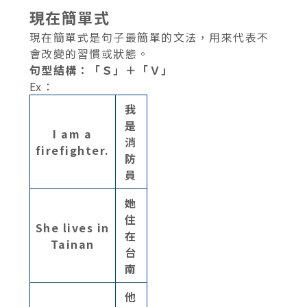
現在簡單式
現在簡單式是句子最簡單的文法，用來代表不
會改變的習慣或狀態。
句型結構：「Ｓ」＋「Ｖ」
Ex：
我
是
I am a
消
firefighter.
防
員
她
住
She lives in
在
Tainan
台
南
他