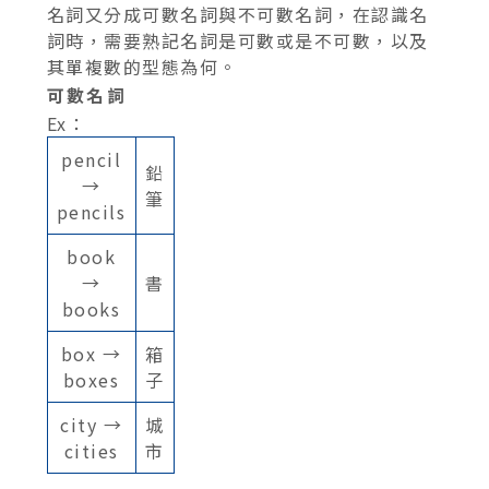
名詞又分成可數名詞與不可數名詞，在認識名
詞時，需要熟記名詞是可數或是不可數，以及
其單複數的型態為何。
可數名詞
Ex：
pencil
鉛
→
筆
pencils
book
→
書
books
box →
箱
boxes
子
city →
城
cities
市