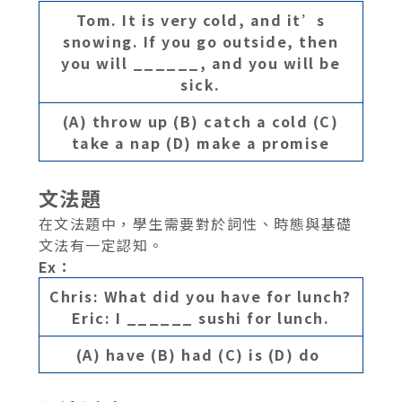
Tom. It is very cold, and it’s
snowing. If you go outside, then
you will ______, and you will be
sick.
(A) throw up
(B) catch a cold
(C)
take a nap
(D) make a promise
文法題
在文法題中，學生需要對於詞性、時態與基礎
文法有一定認知。
Ex：
Chris: What did you have for lunch?
Eric: I ______ sushi for lunch.
(A) have
(B) had
(C) is
(D) do