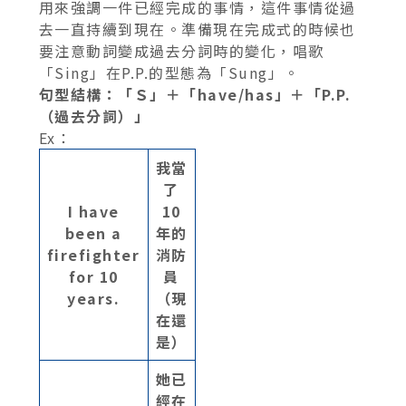
用來強調一件已經完成的事情，這件事情從過
去一直持續到現在。準備現在完成式的時候也
要注意動詞變成過去分詞時的變化，唱歌
「Sing」在P.P.的型態為「Sung」。
句型結構：「Ｓ」＋「have/has」＋「P.P.
（過去分詞）」
Ex：
我當
了
I have
10
been a
年的
firefighter
消防
for 10
員
years.
（現
在還
是）
她已
經在