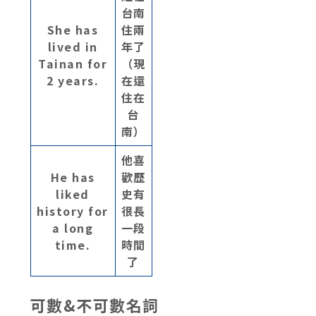
台南
She has
住兩
lived in
年了
Tainan for
（現
2 years.
在還
住在
台
南）
他喜
He has
歡歷
liked
史有
history for
很長
a long
一段
time.
時間
了
可數&不可數名詞