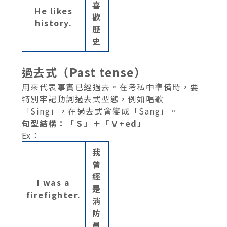
喜
He likes
歡
history.
歷
史
過去式（Past tense）
用來代表事實已經過去。在考私中準備時，要
特別牢記動詞過去式型態，例如唱歌
「Sing」，在過去式會變成「Sang」。
句型結構：「Ｓ」＋「Ｖ+ed」
Ex：
我
曾
經
I was a
是
firefighter.
消
防
員