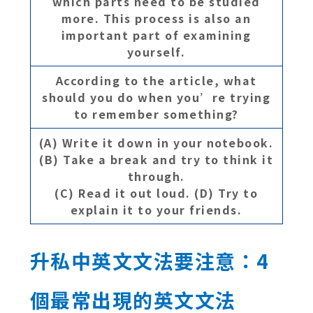
which parts need to be studied
more. This process is also an
important part of examining
yourself.
According to the article, what
should you do when you’re trying
to remember something?
(A) Write it down in your notebook.
(B) Take a break and try to think it
through.
(C) Read it out loud.
(D) Try to
explain it to your friends.
升私中英文文法要注意：4
個最常出現的英文文法