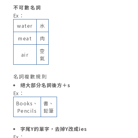
不可數名詞
Ex：
water
水
meat
肉
空
air
氣
名詞複數規則
絕大部分名詞後方＋s
Ex：
Books、
書、
Pencils
鉛筆
字尾Y的單字，去掉Y改成ies
Ex：