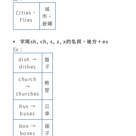
城
Cities、
市、
Flies
蒼蠅
字尾sh, ch, s, z, x的名詞，後方＋es
Ex：
dish →
盤
dishes
子
church
教
→
堂
churches
bus →
公
buses
車
box →
箱
boxes
子