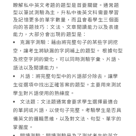
瞭解私中英文考題的題型是首要關鍵。通常題
型以筆試測驗為主，升私中後英文科需要學習
及記憶更多的單字數量，而且會看學生三個面
向的答題技巧：文法、文章閱讀能力以及表達
能力，大部分會出現的題型是：
克漏字測驗：藉由將完整句子的某些字詞挖
空，讓考生將缺漏的字詞補上的題型。 根據句型
及挖空字詞的變化，可以同時測驗字彙、片語、
語法以及閱讀能力。
片語：將完整句型中的片語部分除去，讓學
生從選項中找出正確答案的題型。主要用來測試
學生對片語使用的熟練度。
文法題：文法題通常會要求學生選擇最適合
的單詞或片語，以使句子完整。考驗學生是否具
備英文的邏輯思維，以及對文法、句型、單字的
掌握度。
閱讀測驗：閱讀測驗是為了測試考生的英文