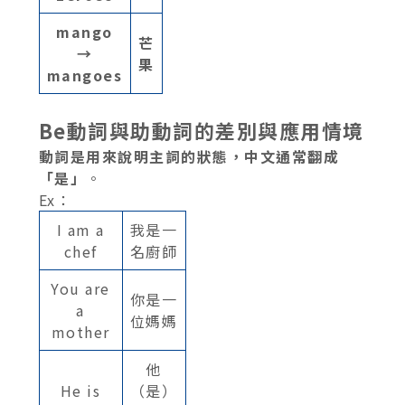
mango
芒
→
果
mangoes
Be動詞與助動詞的差別與應用情境
動詞是用來說明主詞的狀態，中文通常翻成
「是」
。
Ex：
I am a
我是一
chef
名廚師
You are
你是一
a
位媽媽
mother
他
He is
（是）