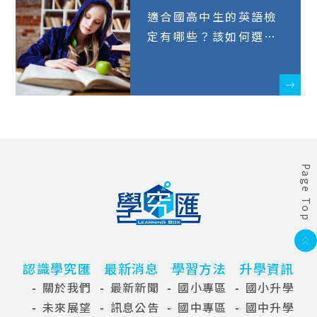
適合國高中生的英語檢
定有哪些？該如何選
擇？帶您認識4種常見
的英語檢定
Page Top
認識學究匯
最新消息
學習方法
升學資訊
關於我們
最新新聞
國小專區
國小升學
未來展望
訊息公告
國中專區
國中升學